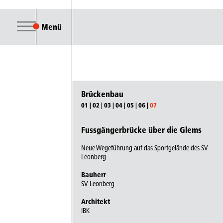
Menü
Brückenbau
01
|
02
|
03
|
04
|
05
|
06
|
07
Fussgängerbrücke über die Glems
Neue Wegeführung auf das Sportgelände des SV
Leonberg
Bauherr
SV Leonberg
Architekt
IBK