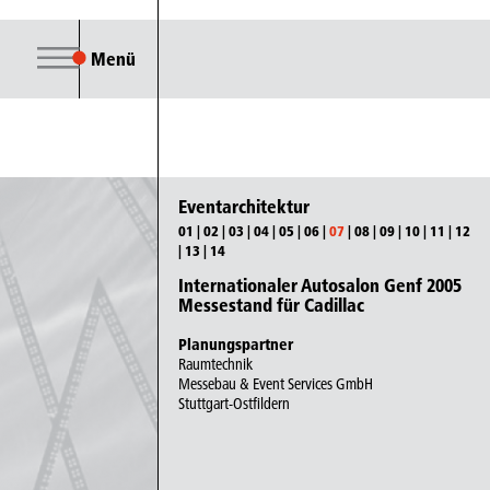
Menü
Eventarchitektur
01
|
02
|
03
|
04
|
05
|
06
|
07
|
08
|
09
|
10
|
11
|
12
|
13
|
14
Internationaler Autosalon Genf 2005
Messestand für Cadillac
Planungspartner
Raumtechnik
Messebau & Event Services GmbH
Stuttgart-Ostfildern