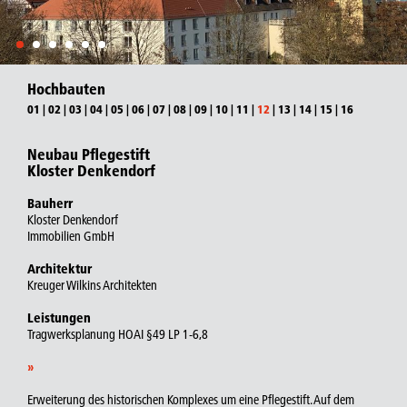
Hochbauten
01
|
02
|
03
|
04
|
05
|
06
|
07
|
08
|
09
|
10
|
11
|
12
|
13
|
14
|
15
|
16
Neubau Pflegestift
Kloster Denkendorf
Bauherr
Kloster Denkendorf
Immobilien GmbH
Architektur
Kreuger Wilkins Architekten
Leistungen
Tragwerksplanung HOAI §49 LP 1-6,8
»
Erweiterung des historischen Komplexes um eine Pflegestift. Auf dem