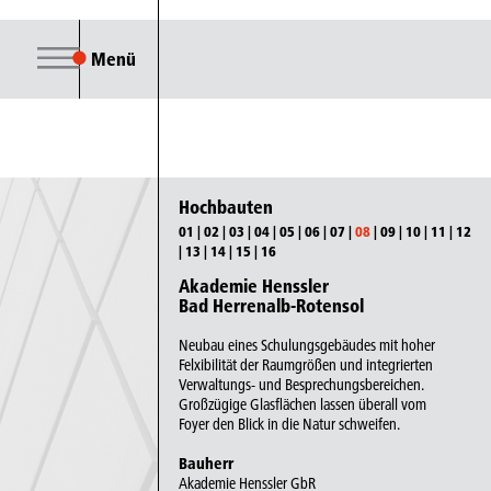
Menü
Hochbauten
01
|
02
|
03
|
04
|
05
|
06
|
07
|
08
|
09
|
10
|
11
|
12
|
13
|
14
|
15
|
16
Akademie Henssler
Bad Herrenalb-Rotensol
Neubau eines Schulungsgebäudes mit hoher
Felxibilität der Raumgrößen und integrierten
Verwaltungs- und Besprechungsbereichen.
Großzügige Glasflächen lassen überall vom
Foyer den Blick in die Natur schweifen.
Bauherr
Akademie Henssler GbR