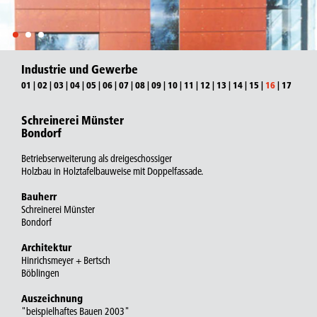
Industrie und Gewerbe
01
|
02
|
03
|
04
|
05
|
06
|
07
|
08
|
09
|
10
|
11
|
12
|
13
|
14
|
15
|
16
|
17
Schreinerei Münster
Bondorf
Betriebserweiterung als dreigeschossiger
Holzbau in Holztafelbauweise mit Doppelfassade.
Bauherr
Schreinerei Münster
Bondorf
Architektur
Hinrichsmeyer + Bertsch
Böblingen
Auszeichnung
"beispielhaftes Bauen 2003"