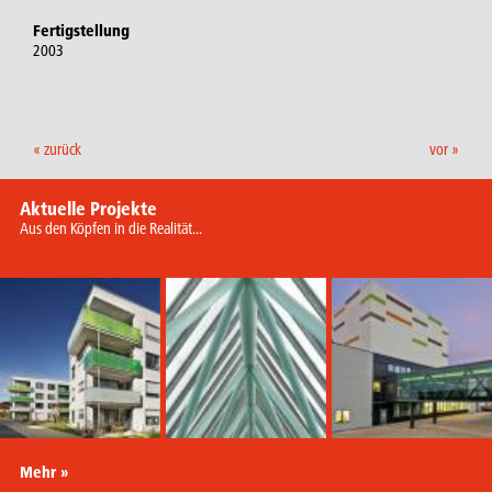
Fertigstellung
2003
« zurück
vor »
Aktuelle Projekte
Aus den Köpfen in die Realität...
Mehr »