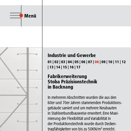
Menü
Industrie und Gewerbe
01
|
02
|
03
|
04
|
05
|
06
|
07
|
08
|
09
|
10
|
11
|
12
|
13
|
14
|
15
|
16
|
17
Fabrikerweiterung
Stoba Präzisionstechnik
in Backnang
In mehreren Abschnitten wurden die aus den
60er und 70er Jahren stammenden Produktions-
gebäude saniert und um mehrere Neubauten
in Stahlverbundbauweise erweitert. Eine Maxi-
mierung der Flexibilität und Variabilität in
der Produktionstechnik wurde durch Decken-
tragfähigkeiten von bis zu 50KN/m² erreicht.