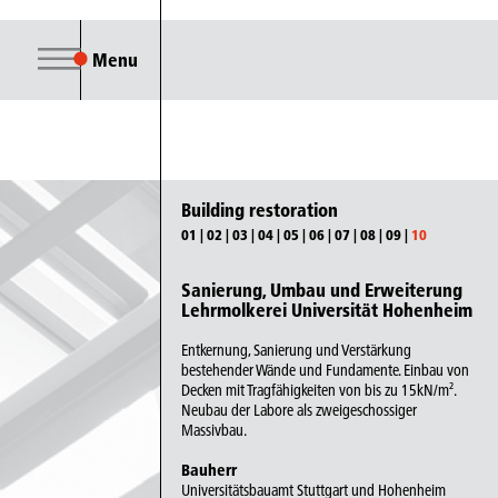
Menu
Building restoration
01
|
02
|
03
|
04
|
05
|
06
|
07
|
08
|
09
|
10
Sanierung, Umbau und Erweiterung
Lehrmolkerei Universität Hohenheim
Entkernung, Sanierung und Verstärkung
bestehender Wände und Fundamente. Einbau von
Decken mit Tragfähigkeiten von bis zu 15kN/m².
Neubau der Labore als zweigeschossiger
Massivbau.
Bauherr
Universitätsbauamt Stuttgart und Hohenheim