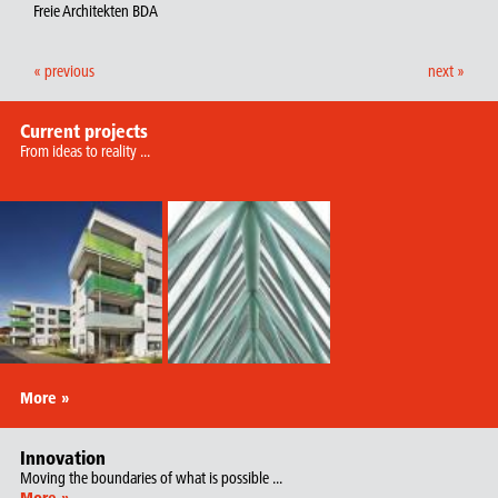
Freie Architekten BDA
« previous
next »
Current projects
From ideas to reality ...
More »
Innovation
Moving the boundaries of what is possible ...
More »