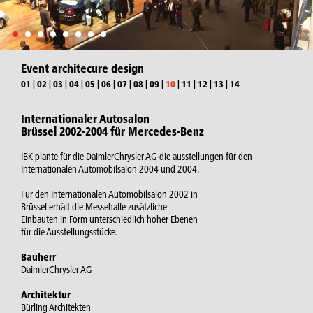
Event architecure design
01
|
02
|
03
|
04
|
05
|
06
|
07
|
08
|
09
|
10
|
11
|
12
|
13
|
14
Internationaler Autosalon
Brüssel 2002-2004 für Mercedes-Benz
IBK plante für die DaimlerChrysler AG die ausstellungen für den
Internationalen Automobilsalon 2004 und 2004.
Für den Internationalen Automobilsalon 2002 in
Brüssel erhält die Messehalle zusätzliche
Einbauten in Form unterschiedlich hoher Ebenen
für die Ausstellungsstücke.
Bauherr
DaimlerChrysler AG
Architektur
Bürling Architekten